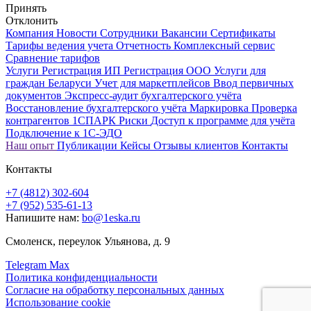
Принять
Отклонить
Компания
Новости
Сотрудники
Вакансии
Сертификаты
Тарифы ведения учета
Отчетность
Комплексный сервис
Сравнение тарифов
Услуги
Регистрация ИП
Регистрация ООО
Услуги для
граждан Беларуси
Учет для маркетплейсов
Ввод первичных
документов
Экспресс-аудит бухгалтерского учёта
Восстановление бухгалтерского учёта
Маркировка
Проверка
контрагентов 1СПАРК Риски
Доступ к программе для учёта
Подключение к 1С-ЭДО
Наш опыт
Публикации
Кейсы
Отзывы клиентов
Контакты
Контакты
+7 (4812) 302-604
+7 (952) 535-61-13
Напишите нам:
bo@1eska.ru
Смоленск, переулок Ульянова, д. 9
Telegram
Max
Политика конфиденциальности
Согласие на обработку персональных данных
Использование cookie