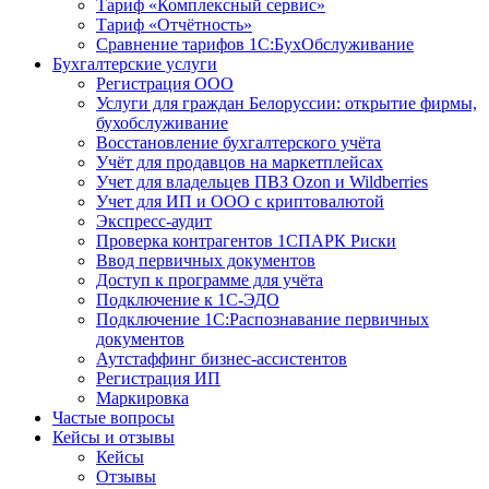
Тариф «Комплексный сервис»
Тариф «Отчётность»
Сравнение тарифов 1С:БухОбслуживание
Бухгалтерские услуги
Регистрация ООО
Услуги для граждан Белоруссии: открытие фирмы,
бухобслуживание
Восстановление бухгалтерского учёта
Учёт для продавцов на маркетплейсах
Учет для владельцев ПВЗ Ozon и Wildberries
Учет для ИП и ООО с криптовалютой
Экспресс-аудит
Проверка контрагентов 1СПАРК Риски
Ввод первичных документов
Доступ к программе для учёта
Подключение к 1С-ЭДО
Подключение 1С:Распознавание первичных
документов
Аутстаффинг бизнес-ассистентов
Регистрация ИП
Маркировка
Частые вопросы
Кейсы и отзывы
Кейсы
Отзывы