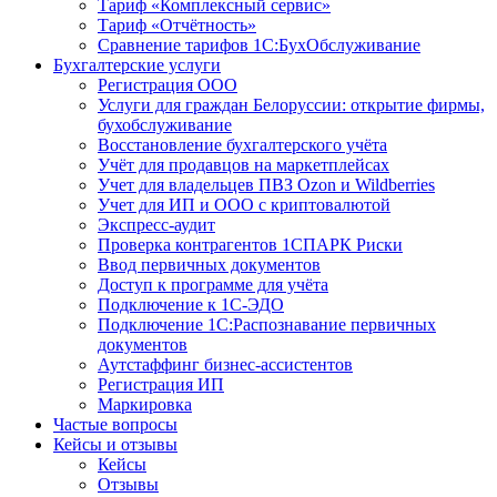
Тариф «Комплексный сервис»
Тариф «Отчётность»
Сравнение тарифов 1С:БухОбслуживание
Бухгалтерские услуги
Регистрация ООО
Услуги для граждан Белоруссии: открытие фирмы,
бухобслуживание
Восстановление бухгалтерского учёта
Учёт для продавцов на маркетплейсах
Учет для владельцев ПВЗ Ozon и Wildberries
Учет для ИП и ООО с криптовалютой
Экспресс-аудит
Проверка контрагентов 1СПАРК Риски
Ввод первичных документов
Доступ к программе для учёта
Подключение к 1С-ЭДО
Подключение 1С:Распознавание первичных
документов
Аутстаффинг бизнес-ассистентов
Регистрация ИП
Маркировка
Частые вопросы
Кейсы и отзывы
Кейсы
Отзывы