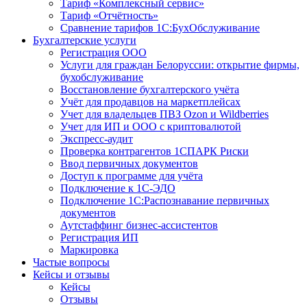
Тариф «Комплексный сервис»
Тариф «Отчётность»
Сравнение тарифов 1С:БухОбслуживание
Бухгалтерские услуги
Регистрация ООО
Услуги для граждан Белоруссии: открытие фирмы,
бухобслуживание
Восстановление бухгалтерского учёта
Учёт для продавцов на маркетплейсах
Учет для владельцев ПВЗ Ozon и Wildberries
Учет для ИП и ООО с криптовалютой
Экспресс-аудит
Проверка контрагентов 1СПАРК Риски
Ввод первичных документов
Доступ к программе для учёта
Подключение к 1С-ЭДО
Подключение 1С:Распознавание первичных
документов
Аутстаффинг бизнес-ассистентов
Регистрация ИП
Маркировка
Частые вопросы
Кейсы и отзывы
Кейсы
Отзывы