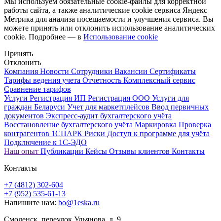
Мы используем обязательные
cookie-файлы
для корректной
работы сайта, а также аналитические cookie сервиса Яндекс
Метрика для анализа посещаемости и улучшения сервиса. Вы
можете принять или отклонить использование аналитических
cookie. Подробнее — в
Использование cookie
Принять
Отклонить
Компания
Новости
Сотрудники
Вакансии
Сертификаты
Тарифы ведения учета
Отчетность
Комплексный сервис
Сравнение тарифов
Услуги
Регистрация ИП
Регистрация ООО
Услуги для
граждан Беларуси
Учет для маркетплейсов
Ввод первичных
документов
Экспресс-аудит бухгалтерского учёта
Восстановление бухгалтерского учёта
Маркировка
Проверка
контрагентов 1СПАРК Риски
Доступ к программе для учёта
Подключение к 1С-ЭДО
Наш опыт
Публикации
Кейсы
Отзывы клиентов
Контакты
Контакты
+7 (4812) 302-604
+7 (952) 535-61-13
Напишите нам:
bo@1eska.ru
Смоленск, переулок Ульянова, д. 9