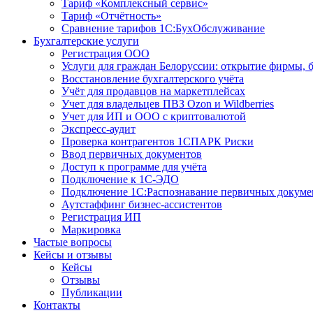
Тариф «Комплексный сервис»
Тариф «Отчётность»
Сравнение тарифов 1С:БухОбслуживание
Бухгалтерские услуги
Регистрация ООО
Услуги для граждан Белоруссии: открытие фирмы, 
Восстановление бухгалтерского учёта
Учёт для продавцов на маркетплейсах
Учет для владельцев ПВЗ Ozon и Wildberries
Учет для ИП и ООО с криптовалютой
Экспресс-аудит
Проверка контрагентов 1СПАРК Риски
Ввод первичных документов
Доступ к программе для учёта
Подключение к 1С-ЭДО
Подключение 1С:Распознавание первичных докуме
Аутстаффинг бизнес-ассистентов
Регистрация ИП
Маркировка
Частые вопросы
Кейсы и отзывы
Кейсы
Отзывы
Публикации
Контакты