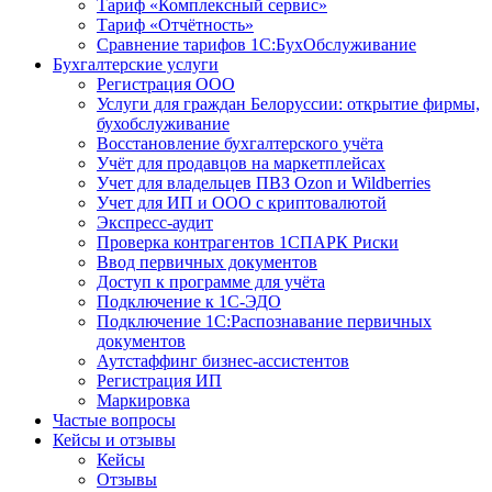
Тариф «Комплексный сервис»
Тариф «Отчётность»
Сравнение тарифов 1С:БухОбслуживание
Бухгалтерские услуги
Регистрация ООО
Услуги для граждан Белоруссии: открытие фирмы,
бухобслуживание
Восстановление бухгалтерского учёта
Учёт для продавцов на маркетплейсах
Учет для владельцев ПВЗ Ozon и Wildberries
Учет для ИП и ООО с криптовалютой
Экспресс-аудит
Проверка контрагентов 1СПАРК Риски
Ввод первичных документов
Доступ к программе для учёта
Подключение к 1С-ЭДО
Подключение 1С:Распознавание первичных
документов
Аутстаффинг бизнес-ассистентов
Регистрация ИП
Маркировка
Частые вопросы
Кейсы и отзывы
Кейсы
Отзывы