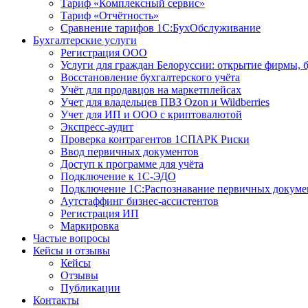
Тариф «Комплексный сервис»
Тариф «Отчётность»
Сравнение тарифов 1С:БухОбслуживание
Бухгалтерские услуги
Регистрация ООО
Услуги для граждан Белоруссии: открытие фирмы, 
Восстановление бухгалтерского учёта
Учёт для продавцов на маркетплейсах
Учет для владельцев ПВЗ Ozon и Wildberries
Учет для ИП и ООО с криптовалютой
Экспресс-аудит
Проверка контрагентов 1СПАРК Риски
Ввод первичных документов
Доступ к программе для учёта
Подключение к 1С-ЭДО
Подключение 1С:Распознавание первичных докуме
Аутстаффинг бизнес-ассистентов
Регистрация ИП
Маркировка
Частые вопросы
Кейсы и отзывы
Кейсы
Отзывы
Публикации
Контакты