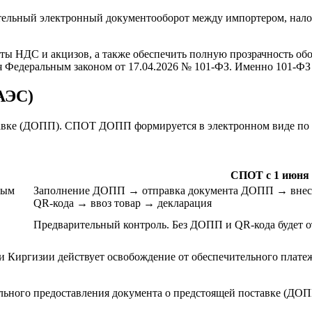
рительный электронный документооборот между импортером, нал
 НДС и акцизов, а также обеспечить полную прозрачность обор
ся Федеральным законом от 17.04.2026 № 101-ФЗ. Именно 101-Ф
ЕАЭС)
вке (ДОПП). СПОТ ДОПП формируется в электронном виде по ка
СПОТ с 1 июня 
ным
Заполнение ДОПП → отправка документа ДОПП → внесен
QR-кода → ввоз товар → декларация
Предварительный контроль. Без ДОПП и QR-кода будет от
и Киргизии действует освобождение от обеспечительного платежа
льного предоставления документа о предстоящей поставке (ДОП