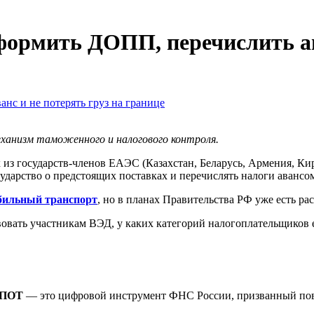
ормить ДОПП, перечислить ава
еханизм таможенного и налогового контроля.
з государств-членов ЕАЭС (Казахстан, Беларусь, Армения, Кирг
дарство о предстоящих поставках и перечислять налоги авансо
обильный транспорт
, но в планах Правительства РФ уже есть р
вовать участникам ВЭД, у каких категорий налогоплательщиков 
СПОТ
— это цифровой инструмент ФНС России, призванный повы