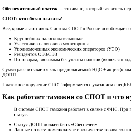
Обеспечительный платеж
— это аванс, который заявитель пер
СПОТ: кто обязан платить?
Все, кроме льготников. Система СПОТ в России освобождает о
Крупнейших налогоплательщиков
Участников налогового мониторинга
Уполномоченных экономических операторов (УЭО)
Резидентов ОЭЗ/СЭЗ
По товарам, ввозимым без уплаты налогов (включая про
Сумма рассчитывается как предполагаемый НДС + акциз (кром
ДОПП.
Платежное поручение СПОТ оформляется с указанием спецКБК
Как работает таможня со СПОТ и что н
В системе СПОТ таможня работает в связке с ФНС. При 
статус.
Статус ДОПП должен быть «Обеспечен»
Данные по весу, номенклатуре и количеству товара дол