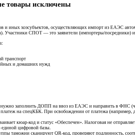
ие товары исключены
ков и иных хозсубъектов, осуществляющих импорт из ЕАЭС авто
а). Участники СПОТ — это заявители (импортеры/посредники) и
а:
ый транспорт
мейных и домашних нужд
ю нужно заполнить ДОПП на ввоз из ЕАЭС и направить в ФНС (
 платеж на спецКБК. При освобождении от платежа (например, 
аивает кюар-код и статус «Обеспечен». Налоговая не отправляе
 единой цифровой базы.
ппы таможни сканируют QR-код, проверяют подлинность, соотве