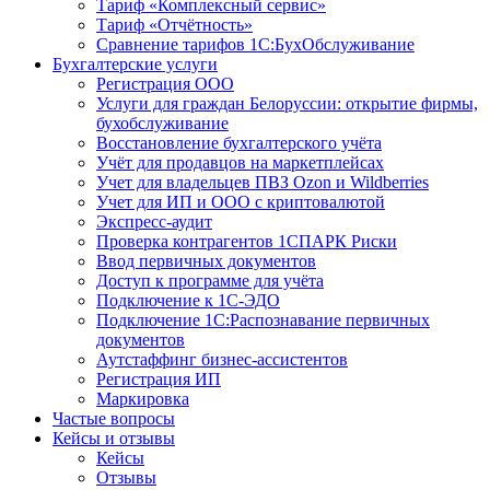
Тариф «Комплексный сервис»
Тариф «Отчётность»
Сравнение тарифов 1С:БухОбслуживание
Бухгалтерские услуги
Регистрация ООО
Услуги для граждан Белоруссии: открытие фирмы,
бухобслуживание
Восстановление бухгалтерского учёта
Учёт для продавцов на маркетплейсах
Учет для владельцев ПВЗ Ozon и Wildberries
Учет для ИП и ООО с криптовалютой
Экспресс-аудит
Проверка контрагентов 1СПАРК Риски
Ввод первичных документов
Доступ к программе для учёта
Подключение к 1С-ЭДО
Подключение 1С:Распознавание первичных
документов
Аутстаффинг бизнес-ассистентов
Регистрация ИП
Маркировка
Частые вопросы
Кейсы и отзывы
Кейсы
Отзывы