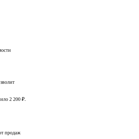
мости
озволит
ило 2 200 ₽.
от продаж