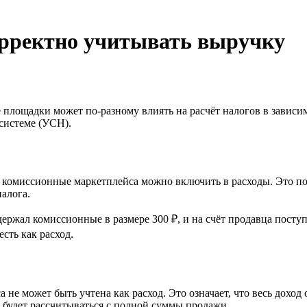
рректно учитывать выручку
ие площадки может
по-разному
влиять на расчёт налогов в зависи
системе (УСН).
 комиссионные маркетплейса можно включить в расходы. Это п
алога.
держал комиссионные в размере 300 ₽, и на счёт продавца поступ
есть как расход.
не может быть учтена как расход. Это означает, что весь доход 
г будет рассчитываться с полной суммы продажи.