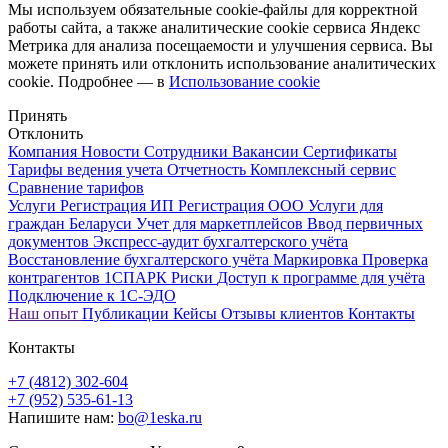
Мы используем обязательные
cookie-файлы
для корректной
работы сайта, а также аналитические cookie сервиса Яндекс
Метрика для анализа посещаемости и улучшения сервиса. Вы
можете принять или отклонить использование аналитических
cookie. Подробнее — в
Использование cookie
Принять
Отклонить
Компания
Новости
Сотрудники
Вакансии
Сертификаты
Тарифы ведения учета
Отчетность
Комплексный сервис
Сравнение тарифов
Услуги
Регистрация ИП
Регистрация ООО
Услуги для
граждан Беларуси
Учет для маркетплейсов
Ввод первичных
документов
Экспресс-аудит бухгалтерского учёта
Восстановление бухгалтерского учёта
Маркировка
Проверка
контрагентов 1СПАРК Риски
Доступ к программе для учёта
Подключение к 1С-ЭДО
Наш опыт
Публикации
Кейсы
Отзывы клиентов
Контакты
Контакты
+7 (4812) 302-604
+7 (952) 535-61-13
Напишите нам:
bo@1eska.ru