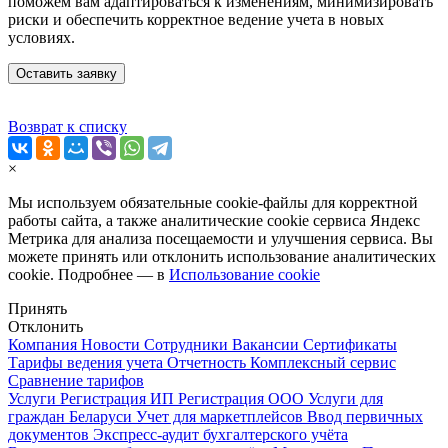
поможем вам адаптироваться к изменениям, минимизировать
риски и обеспечить корректное ведение учета в новых
условиях.
Оставить заявку
Возврат к списку
×
Мы используем обязательные
cookie-файлы
для корректной
работы сайта, а также аналитические cookie сервиса Яндекс
Метрика для анализа посещаемости и улучшения сервиса. Вы
можете принять или отклонить использование аналитических
cookie. Подробнее — в
Использование cookie
Принять
Отклонить
Компания
Новости
Сотрудники
Вакансии
Сертификаты
Тарифы ведения учета
Отчетность
Комплексный сервис
Сравнение тарифов
Услуги
Регистрация ИП
Регистрация ООО
Услуги для
граждан Беларуси
Учет для маркетплейсов
Ввод первичных
документов
Экспресс-аудит бухгалтерского учёта