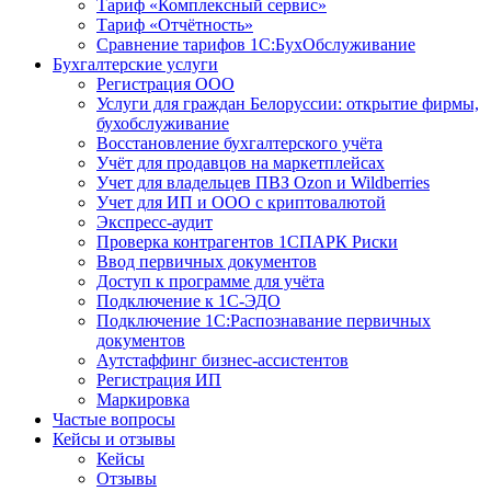
Тариф «Комплексный сервис»
Тариф «Отчётность»
Сравнение тарифов 1С:БухОбслуживание
Бухгалтерские услуги
Регистрация ООО
Услуги для граждан Белоруссии: открытие фирмы,
бухобслуживание
Восстановление бухгалтерского учёта
Учёт для продавцов на маркетплейсах
Учет для владельцев ПВЗ Ozon и Wildberries
Учет для ИП и ООО с криптовалютой
Экспресс-аудит
Проверка контрагентов 1СПАРК Риски
Ввод первичных документов
Доступ к программе для учёта
Подключение к 1С-ЭДО
Подключение 1С:Распознавание первичных
документов
Аутстаффинг бизнес-ассистентов
Регистрация ИП
Маркировка
Частые вопросы
Кейсы и отзывы
Кейсы
Отзывы